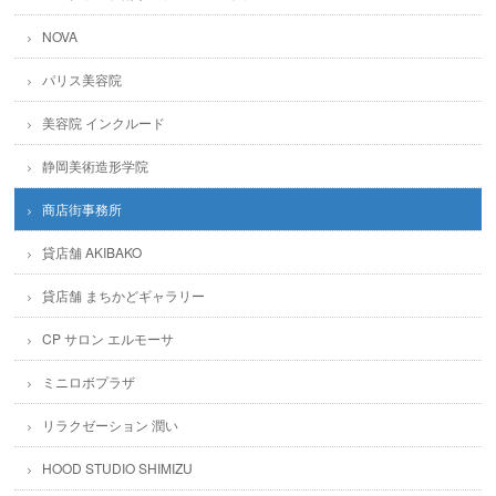
NOVA
パリス美容院
美容院 インクルード
静岡美術造形学院
商店街事務所
貸店舗 AKIBAKO
貸店舗 まちかどギャラリー
CP サロン エルモーサ
ミニロボプラザ
リラクゼーション 潤い
HOOD STUDIO SHIMIZU