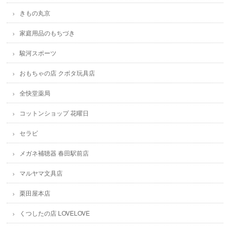
きもの丸京
家庭用品のもちづき
駿河スポーツ
おもちゃの店 クボタ玩具店
全快堂薬局
コットンショップ 花曜日
セラビ
メガネ補聴器 春田駅前店
マルヤマ文具店
栗田屋本店
くつしたの店 LOVELOVE