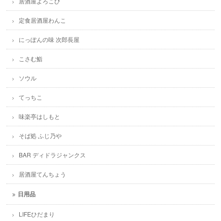
居酒屋よろこび
定食居酒屋わんこ
にっぽんの味 次郎長屋
こさむ鮨
ソウル
てっちこ
味楽亭はしもと
そば処 ふじ乃や
BAR ディドラジャンクス
居酒屋てんちょう
日用品
LIFEひだまり