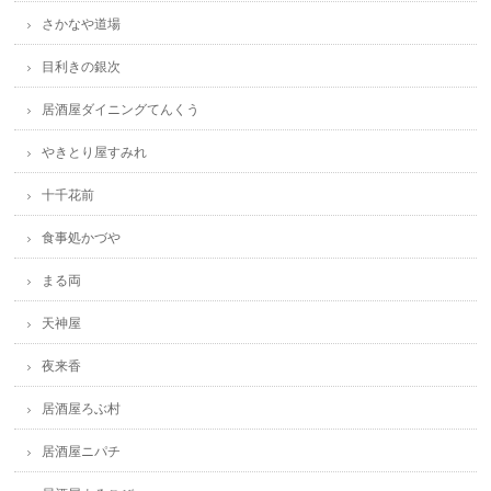
さかなや道場
目利きの銀次
居酒屋ダイニングてんくう
やきとり屋すみれ
十千花前
食事処かづや
まる両
天神屋
夜来香
居酒屋ろぶ村
居酒屋ニパチ