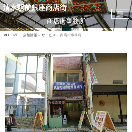
清水駅前銀座商店街
商店街事務所
HOME
»
店舗情報
»
サービス
»
商店街事務所