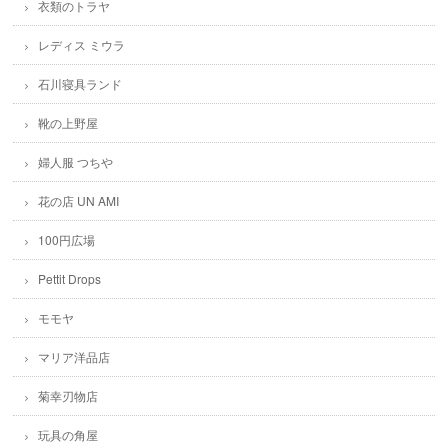
衣類のトラヤ
レディス ミウラ
石川寝具ランド
靴の上野屋
婦人服 つちや
花の店 UN AMI
100円広場
Pettit Drops
モモヤ
マリア洋品店
菊幸刃物店
玩具の角屋