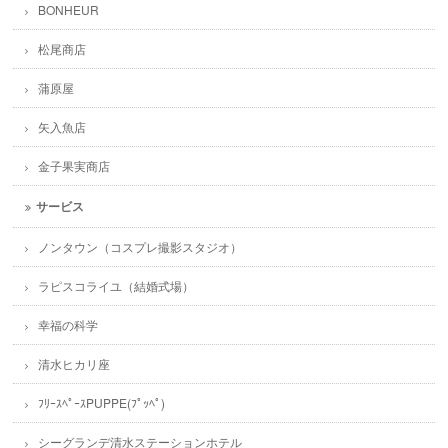
BONHEUR
松尾商店
蒲原屋
矢入魚店
金子果実商店
サービス
ノンタウン（コスプレ撮影スタジオ）
ラピスコライユ（結婚式場）
幸福の科学
清水ヒカリ座
ﾌﾘｰｽﾍﾟｰｽPUPPE(ﾌﾟｯﾍﾟ)
シーグランデ清水ステーションホテル