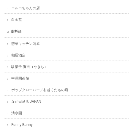
エルコちゃんの店
白金堂
食料品
惣菜キッチン蒲原
柏屋酒店
駄菓子 彌吉（やきち）
中澤園茶舗
ポップクローバー／村越くだもの店
なが田酒店 JAPAN
清水園
Funny Bunny