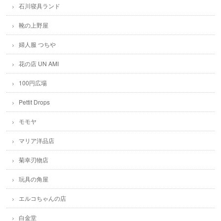
石川寝具ランド
靴の上野屋
婦人服 つちや
花の店 UN AMI
100円広場
Pettit Drops
モモヤ
マリア洋品店
菊幸刃物店
玩具の角屋
エルコちゃんの店
白金堂