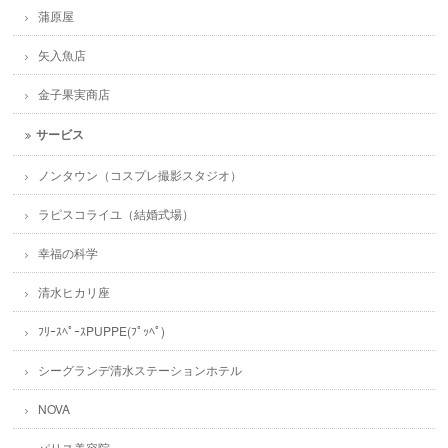
蒲原屋
矢入魚店
金子果実商店
サービス
ノンタウン（コスプレ撮影スタジオ）
ラピスコライユ（結婚式場）
幸福の科学
清水ヒカリ座
ﾌﾘｰｽﾍﾟｰｽPUPPE(ﾌﾟｯﾍﾟ)
シーグランデ清水ステーションホテル
NOVA
パリス美容院