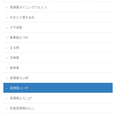
居酒屋ダイニングてんくう
やきとり屋すみれ
十千花前
食事処かづや
まる両
天神屋
夜来香
居酒屋ろぶ村
居酒屋ニパチ
居酒屋よろこび
定食居酒屋わんこ