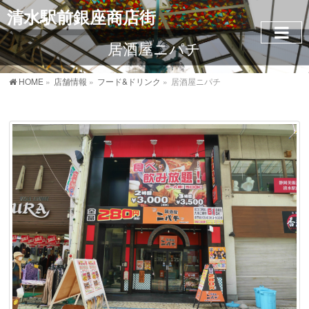
清水駅前銀座商店街
居酒屋ニパチ
HOME
»
店舗情報
»
フード&ドリンク
»
居酒屋ニパチ