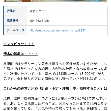
店舗名
居酒屋ニパチ
電話番号
054-363-5028
ホームページ
http://yossix.co.jp/shop_search/shop/223?
インタビュー！！！
清水の印象は・・・・
呉服町ではサラリーマン等会社帰りのお客様が多いようだが、こち
ら清水では学生さんを含め若い方が飲み放題・食べ放題コースを多
くご利用いただいている。清水では3時間コース（3,500円）が人
気です。会社帰りの方にも気軽に立ち寄っていただければ嬉しい。
これからの経営ﾋﾞｼﾞｮﾝ（計画・予定・理想・夢・期待すること）は
現在、県内（掛川方面）でさらに1店舗オープンに向けて進んでい
る。あと１～２店舗出店する予定。関東から九州まで合計約２００
店舗を越えている。『元気を持って帰ってもらう店』を目指し、居