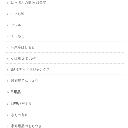
にっぽんの味 次郎長屋
こさむ鮨
ソウル
てっちこ
味楽亭はしもと
そば処 ふじ乃や
BAR ディドラジャンクス
居酒屋てんちょう
日用品
LIFEひだまり
きもの丸京
家庭用品のもちづき