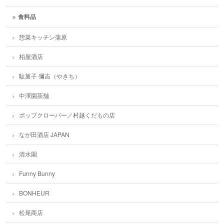
食料品
惣菜キッチン蒲原
柏屋酒店
駄菓子 彌吉（やきち）
中澤園茶舗
ポップクローバー／村越くだもの店
なが田酒店 JAPAN
清水園
Funny Bunny
BONHEUR
松尾商店