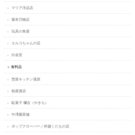
マリア洋品店
菊幸刃物店
玩具の角屋
エルコちゃんの店
白金堂
食料品
惣菜キッチン蒲原
柏屋酒店
駄菓子 彌吉（やきち）
中澤園茶舗
ポップクローバー／村越くだもの店