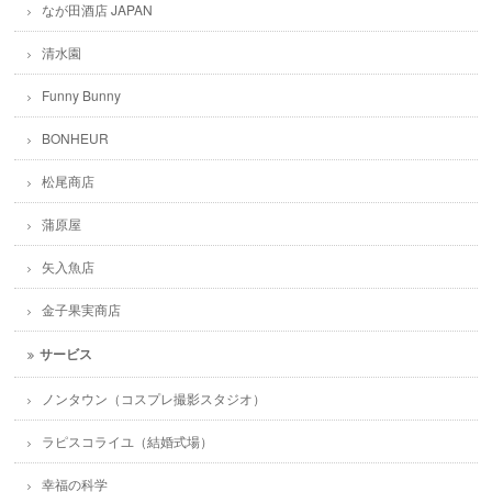
なが田酒店 JAPAN
清水園
Funny Bunny
BONHEUR
松尾商店
蒲原屋
矢入魚店
金子果実商店
サービス
ノンタウン（コスプレ撮影スタジオ）
ラピスコライユ（結婚式場）
幸福の科学