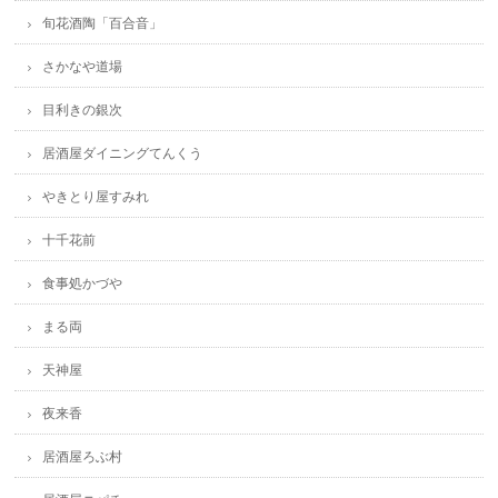
旬花酒陶「百合音」
さかなや道場
目利きの銀次
居酒屋ダイニングてんくう
やきとり屋すみれ
十千花前
食事処かづや
まる両
天神屋
夜来香
居酒屋ろぶ村