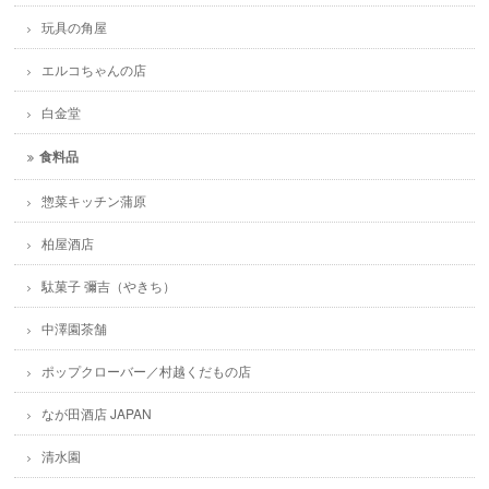
玩具の角屋
エルコちゃんの店
白金堂
食料品
惣菜キッチン蒲原
柏屋酒店
駄菓子 彌吉（やきち）
中澤園茶舗
ポップクローバー／村越くだもの店
なが田酒店 JAPAN
清水園