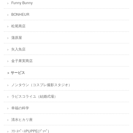
Funny Bunny
BONHEUR
松尾商店
蒲原屋
矢入魚店
金子果実商店
サービス
ノンタウン（コスプレ撮影スタジオ）
ラピスコライユ（結婚式場）
幸福の科学
清水ヒカリ座
ﾌﾘｰｽﾍﾟｰｽPUPPE(ﾌﾟｯﾍﾟ)