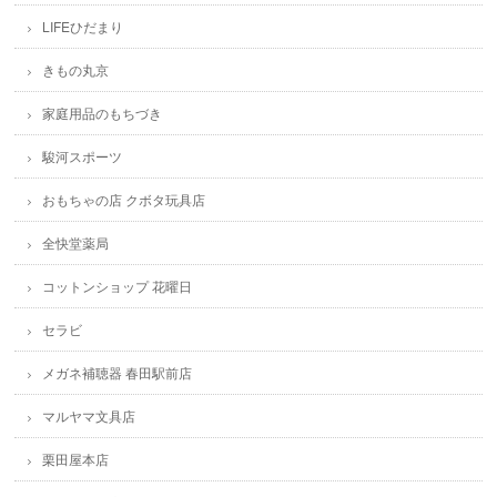
LIFEひだまり
きもの丸京
家庭用品のもちづき
駿河スポーツ
おもちゃの店 クボタ玩具店
全快堂薬局
コットンショップ 花曜日
セラビ
メガネ補聴器 春田駅前店
マルヤマ文具店
栗田屋本店