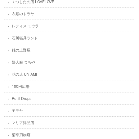
くつしたの店 LOVELOVE
衣類のトラヤ
レディス ミウラ
石川寝具ランド
靴の上野屋
婦人服 つちや
花の店 UN AMI
100円広場
Pettit Drops
モモヤ
マリア洋品店
菊幸刃物店