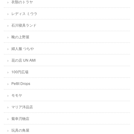
衣類のトラヤ
レディス ミウラ
石川寝具ランド
靴の上野屋
婦人服 つちや
花の店 UN AMI
100円広場
Pettit Drops
モモヤ
マリア洋品店
菊幸刃物店
玩具の角屋