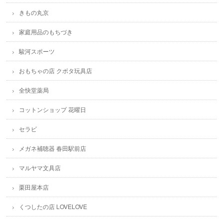
きもの丸京
家庭用品のもちづき
駿河スポーツ
おもちゃの店 クボタ玩具店
全快堂薬局
コットンショップ 花曜日
セラビ
メガネ補聴器 春田駅前店
マルヤマ文具店
栗田屋本店
くつしたの店 LOVELOVE