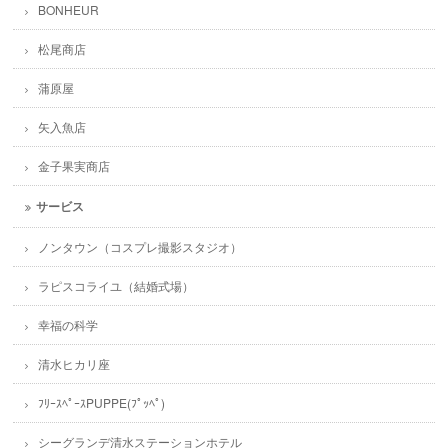
BONHEUR
松尾商店
蒲原屋
矢入魚店
金子果実商店
サービス
ノンタウン（コスプレ撮影スタジオ）
ラピスコライユ（結婚式場）
幸福の科学
清水ヒカリ座
ﾌﾘｰｽﾍﾟｰｽPUPPE(ﾌﾟｯﾍﾟ)
シーグランデ清水ステーションホテル