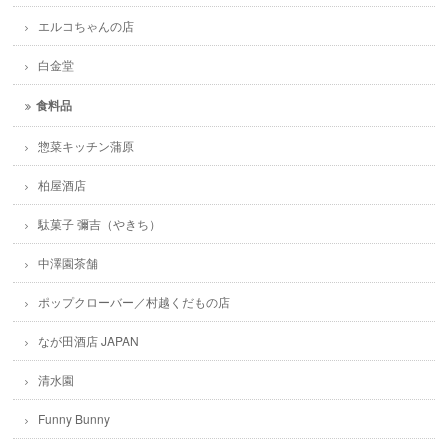
エルコちゃんの店
白金堂
食料品
惣菜キッチン蒲原
柏屋酒店
駄菓子 彌吉（やきち）
中澤園茶舗
ポップクローバー／村越くだもの店
なが田酒店 JAPAN
清水園
Funny Bunny