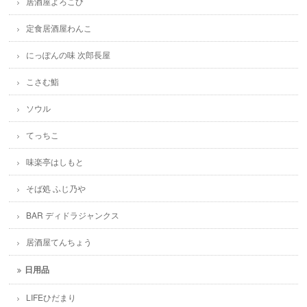
居酒屋よろこび
定食居酒屋わんこ
にっぽんの味 次郎長屋
こさむ鮨
ソウル
てっちこ
味楽亭はしもと
そば処 ふじ乃や
BAR ディドラジャンクス
居酒屋てんちょう
日用品
LIFEひだまり