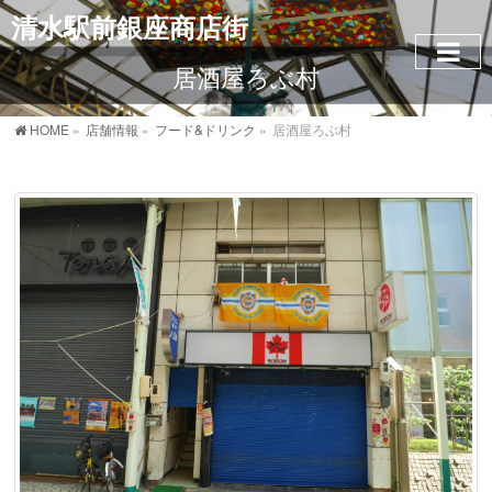
清水駅前銀座商店街
居酒屋ろぶ村
HOME
»
店舗情報
»
フード&ドリンク
»
居酒屋ろぶ村