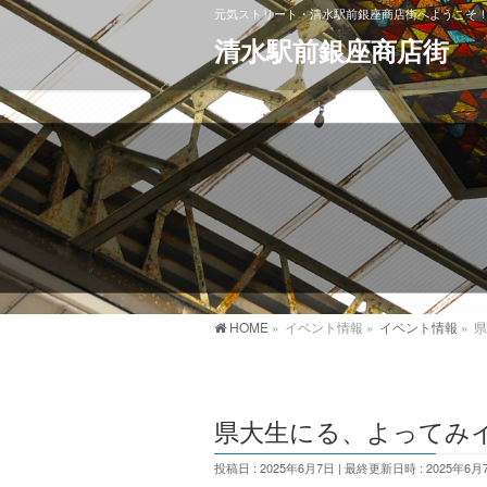
元気ストリート・清水駅前銀座商店街へようこそ
清水駅前銀座商店街
HOME
»
イベント情報
»
イベント情報
»
県
県大生にる、よってみ
投稿日 : 2025年6月7日
最終更新日時 : 2025年6月