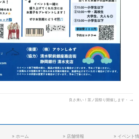
。
良さ来い！茶ノ国祭り開催します・
→
ホーム
店舗情報
イベント