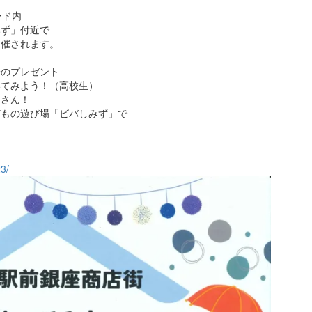
ード内
みず」付近で
開催されます。
）
子のプレゼント
いてみよう！（高校生）
くさん！
どもの遊び場「ビバしみず」で
！
3/